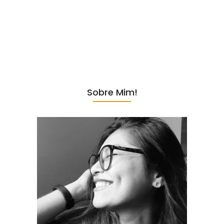
extremamente aconchegante, o que cria uma atmosfera intimista
perfeita para apreciar com calma os pratos e a companhia. Entradas
Tradicionais Iniciamos a refeição com o charuto de uva, que estava
delicioso e bem temperado. O Feta saganaki, um queijo grelhado,
com uma crosta dourada e saborosa, também foi um...
Sobre Mim!