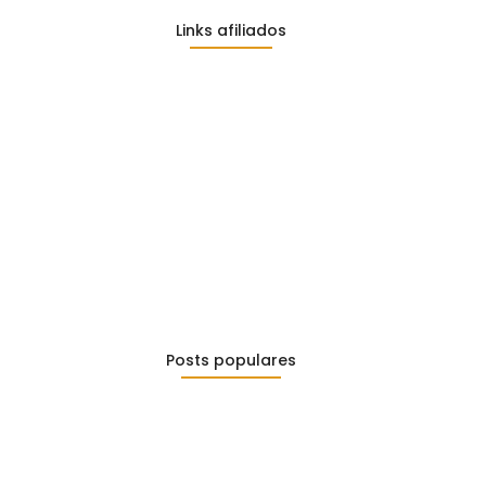
Links afiliados
o
o
to
Posts populares