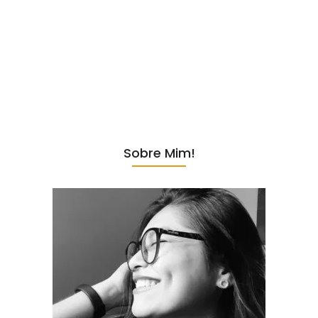
Se você ama sobremesas, mas quer manter uma alimentação
equilibrada, este creme de abacaxi fit geladinho vai conquistar o seu
coração (e o seu paladar!).Feito com ingredientes simples, naturais e
sem adição de açúcar, ele é a opção perfeita para quem busca um
doce leve, refrescante e cheio de sabor tropical. Além de ser rápido
de preparar, o segredo dessa receita está no abacaxi caramelizado
naturalmente, que realça o doce da fruta...
Sobre Mim!