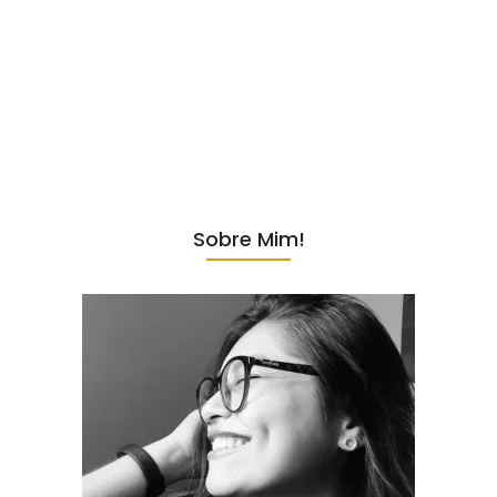
Se existe um lugar em São Paulo onde os amantes de chocolate
podem mergulhar em um universo de sabores e experiências, esse
lugar é a nova loja KITKAT Chocolatory no Shopping Cidade São
Paulo. Tive a oportunidade de visitar a loja em 30/03/2024,
véspera de Páscoa, e fiquei surpresa de forma positiva com tudo o
que encontrei por lá. Localização Localizada estrategicamente em
uma das principais avenidas da cidade, esta loja de...
Sobre Mim!