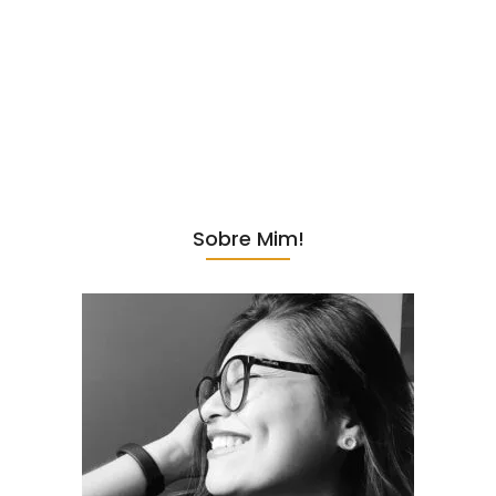
Se tem uma coisa que adoro fazer é explorar lugares novos em São
Paulo, e recentemente, entre uma reunião e outra, tive a
experiência de tomar um café no Ça-va Café. E como diz o ditado,
“dica boa é dica compartilhada”, então não posso deixar de
compartilhar essa experiência com vocês. Localizada na
movimentada Faria Lima, o Ça-va Café faz parte do império
gastronômico do renomado chef Erick Jacquin, o mesmo que...
Sobre Mim!