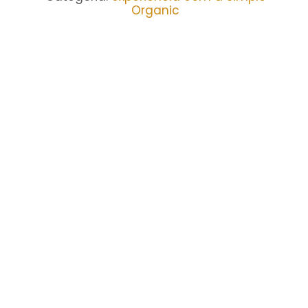
Organic
BELEZA
Minha experiência com a
Solução Niacinamida e Gaba
da Simple Organic.
1 Comment
13 de setembro de 2024
/