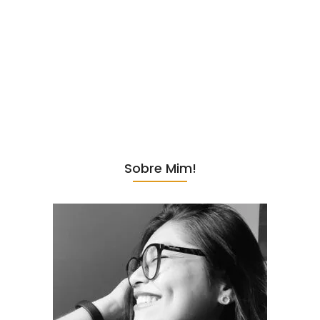
Há algum tempo, comecei a usar dois produtos da Simple Organic
que transformaram a minha rotina de skincare: a Solução
Niacinamida e o GABA. Já estou na minha segunda reposição, o que
mostra o quanto esses produtos me conquistaram! Desde a
primeira aplicação, notei uma diferença significativa na minha pele,
que ficou muito mais hidratada, iluminada e com uma textura lisa. A
Marca Simple Organic é Boa? No início, confesso que estava...
Sobre Mim!