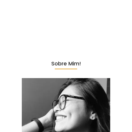
Se você está pesquisando se os body splash da Viih Tube realmente
valem a pena, provavelmente já foi impactada por vídeos nas redes
sociais, principalmente no TikTok, mostrando os produtos com
preços atrativos e embalagens chamativas. Isso é super comum.
Somos influenciados o tempo todo por pessoas que nunca vimos
pessoalmente — e nem sempre é fácil saber se o produto entrega o
que promete. Pensando nisso, resolvi fazer uma análise completa,...
Sobre Mim!