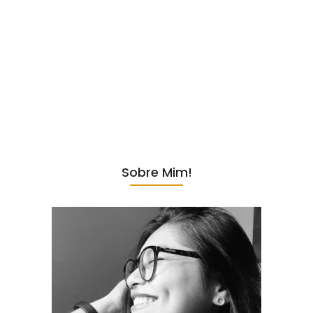
Paraty, com seu charme colonial e cenário paradisíaco, é um destino
dos sonhos para muitos viajantes. E quando se trata de encontrar o
lugar perfeito para se hospedar, a Pousada Romã se destaca como
uma opção irresistível. Conheça todas as razões pelas quais ela
deve ser a sua escolha ao visitar Paraty. Localização Privilegiada A
Pousada Romã está situada a apenas 300 metros do centro
histórico de Paraty. Esta localização privilegiada oferece...
Sobre Mim!